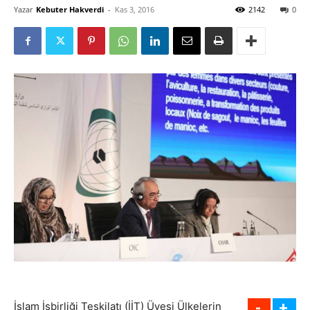
Yazar
Kebuter Hakverdi
-
Kas 3, 2016
2142
0
İslam İşbirliği Teşkilatı (İİT) Üyesi Ülkelerin
-
+