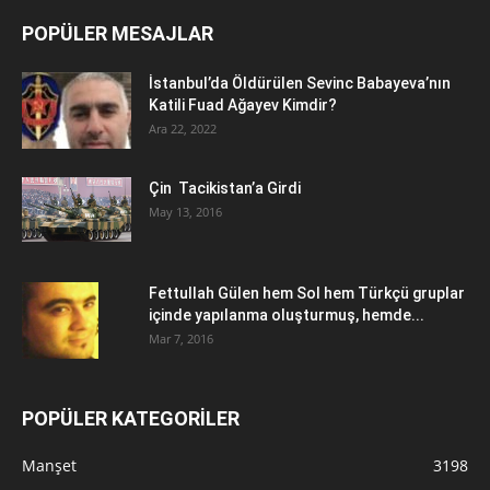
POPÜLER MESAJLAR
İstanbul’da Öldürülen Sevinc Babayeva’nın
Katili Fuad Ağayev Kimdir?
Ara 22, 2022
Çin Tacikistan’a Girdi
May 13, 2016
Fettullah Gülen hem Sol hem Türkçü gruplar
içinde yapılanma oluşturmuş, hemde...
Mar 7, 2016
POPÜLER KATEGORİLER
Manşet
3198