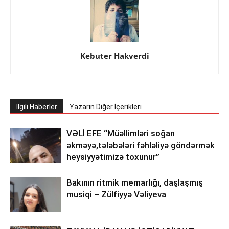
Kebuter Hakverdi
İlgili Haberler
Yazarın Diğer İçerikleri
VƏLİ EFE “Müəllimləri soğan
əkməyə,tələbələri fəhləliyə göndərmək
heysiyyətimizə toxunur”
Bakının ritmik memarlığı, daşlaşmış
musiqi – Zülfiyyə Vəliyeva