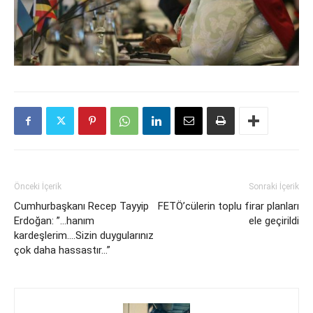
Önceki İçerik
Sonraki İçerik
Cumhurbaşkanı Recep Tayyip
FETÖ’cülerin toplu firar planları
Erdoğan: ”…hanım
ele geçirildi
kardeşlerim….Sizin duygularınız
çok daha hassastır…”