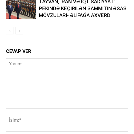
TAYVAN, İRAN VƏ İQTİSADİYYAT:
PEKİNDƏ KEÇİRİLƏN SAMMİTİN ƏSAS
MÖVZULARI- ƏLİFAĞA AXVERDİ
CEVAP VER